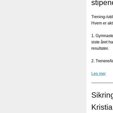
stipen
Trening-/ut
Hvem er akt
1. Gymnaste
siste året h
resultater.
2. Trenere/l
Les mer
Sikrin
Kristi