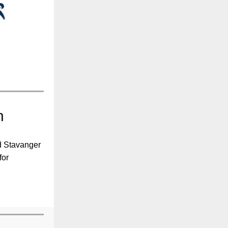
n
d Stavanger
for