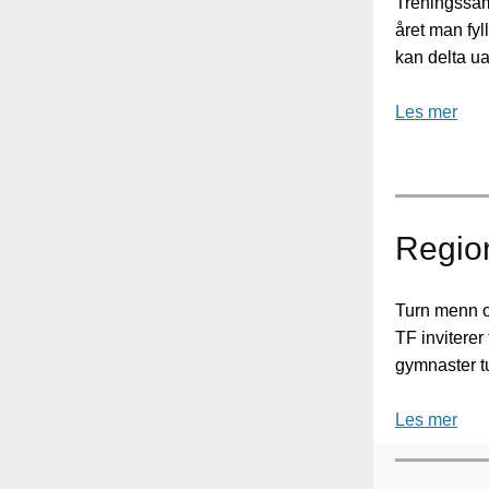
Treningssaml
året man fyl
kan delta ua
Les mer
Region
Turn menn o
TF inviterer
gymnaster tu
Les mer