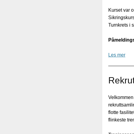
Kurset var o
Sikringskur
Turnkrets i
Påmeldingsf
Les mer
Rekru
Velkommen 
rekruttsamlin
flotte fasil
flinkeste tre