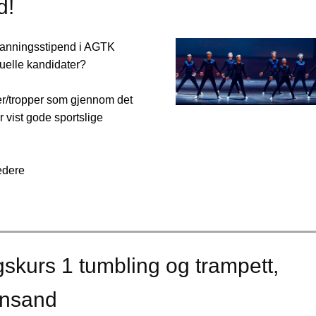
d!
danningsstipend i AGTK
uelle kandidater?
r/tropper som gjennom det
ar vist gode sportslige
edere
gskurs 1 tumbling og trampett,
ansand