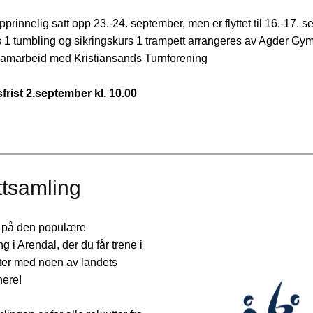
pprinnelig satt opp 23.-24. september, men er flyttet til 16.-17. 
s 1 tumbling og sikringskurs 1 trampett arrangeres av Agder Gym
 samarbeid med Kristiansands Turnforening
rist 2.september kl. 10.00
ttsamling
på den populære
g i Arendal, der du får trene i
iteter med noen av landets
nere!