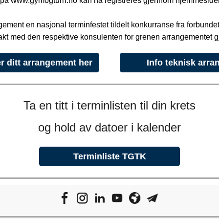
n på www.gymogturn.no kan nå registreres gjennom hjemmeside
ngement en nasjonal terminfestet tildelt konkurranse fra forbunde
takt med den respektive konsulenten for grenen arrangementet gj
r ditt arrangement her
Info teknisk arra
Ta en titt i terminlisten til din krets
og hold av datoer i kalender
Terminliste TGTK