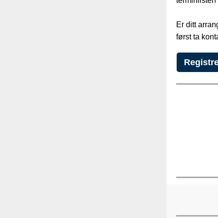
terminliste
Er ditt arra
først ta kon
Registre