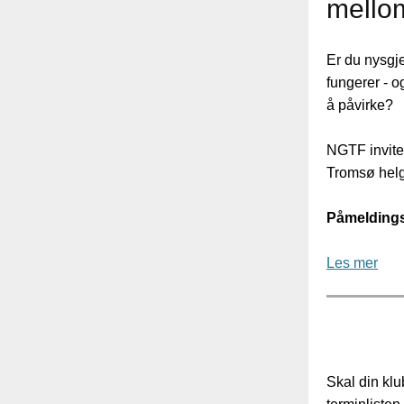
mellom
Er du nysgje
fungerer - 
å påvirke?
NGTF inviter
Tromsø helg
Påmeldingsf
Les mer
Skal din kl