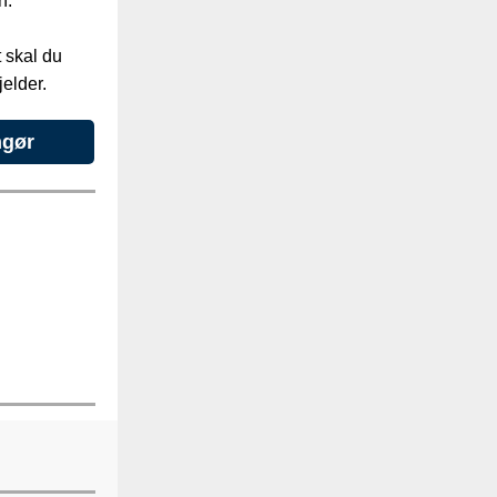
n.
t skal du
elder.
ngør