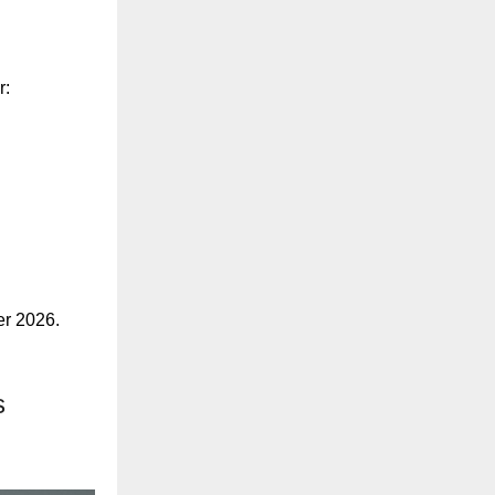
r:
r 2026.
s