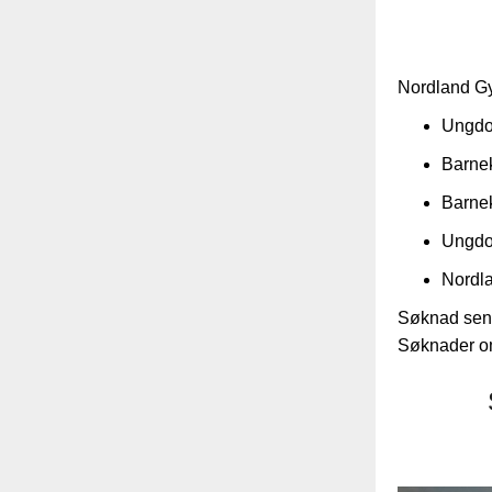
Nordland Gym
Ungdo
Barnek
Barnek
Ungdo
Nordla
Søknad send
Søknader o