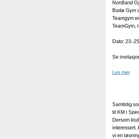
Nordland Gy
Bodø Gym og
Teamgym enk
TeamGym, na
Dato: 23.-25
Se invitasjo
Les mer
Samtidig so
til KM i Spe
Dersom klub
interessert,
vi en løsnin