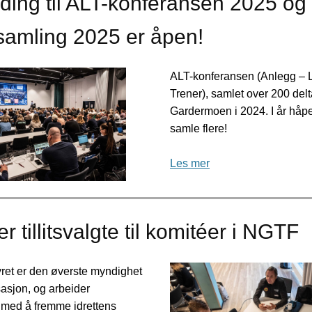
ing til ALT-konferansen 2025 og 
samling 2025 er åpen!
ALT-konferansen (Anlegg – 
Trener), samlet over 200 del
Gardermoen i 2024. I år håpe
samle flere!
Les mer
r tillitsvalgte til komitéer i NGTF
ret er den øverste myndighet
sasjon, og arbeider
g med å fremme idrettens