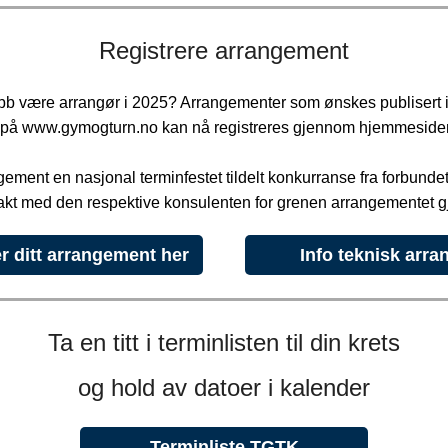
Registrere arrangement
ubb være arrangør i 2025? Arrangementer som ønskes publisert 
n på www.gymogturn.no kan nå registreres gjennom hjemmeside
ngement en nasjonal terminfestet tildelt konkurranse fra forbunde
takt med den respektive konsulenten for grenen arrangementet gj
r ditt arrangement her
Info teknisk arra
Ta en titt i terminlisten til din krets
og hold av datoer i kalender
Terminliste TGTK