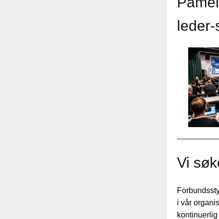
Påmeld
leder-
Vi søke
Forbundssty
i vår organi
kontinuerli