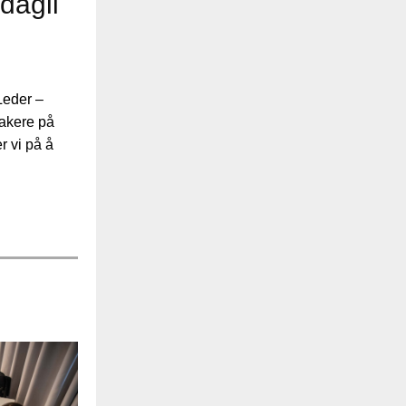
dagli
Leder –
takere på
r vi på å