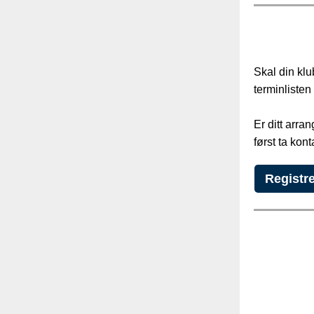
Skal din kl
terminliste
Er ditt arra
først ta kon
Registre