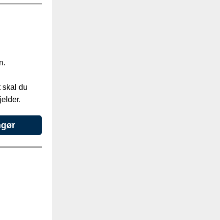
i
n.
t skal du
elder.
ngør