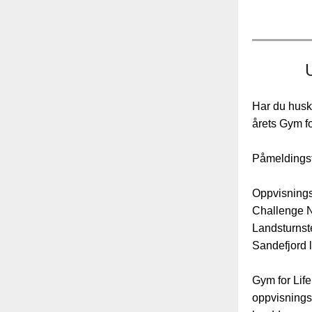
Har du huske
årets Gym f
Påmeldingsfri
Oppvisnings
Challenge N
Landsturnst
Sandefjord l
Gym for Lif
oppvisnings