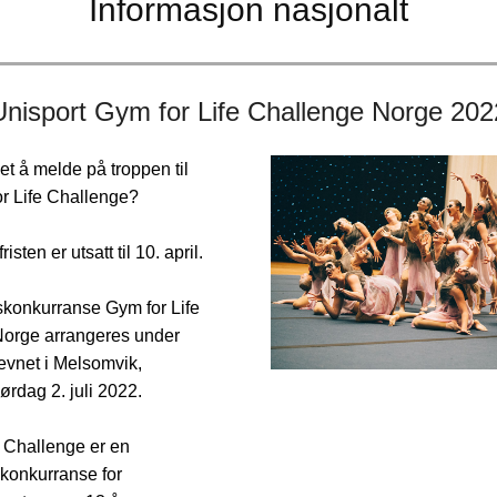
Informasjon nasjonalt
Unisport Gym for Life Challenge Norge 202
t å melde på troppen til
or Life Challenge?
sten er utsatt til 10. april.
konkurranse Gym for Life
orge arrangeres under
evnet i Melsomvik,
ørdag 2. juli 2022.
e Challenge er en
konkurranse for