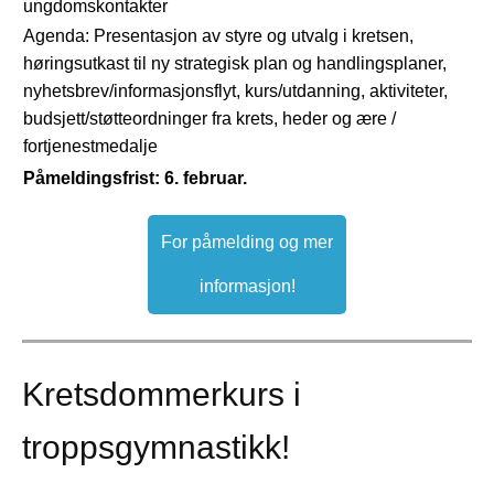
ungdomskontakter
Agenda:
Presentasjon av styre og utvalg i kretsen,
h
øringsutkast til ny strategisk plan og handlingsplaner,
n
yhetsbrev/informasjonsflyt, k
urs/utdanning, a
ktiviteter,
b
udsjett/støtteordninger fra krets, he
der og ære /
fortjenestmedalje
Påmeldingsfrist: 6. februar.
For påmelding og mer
informasjon!
Kretsdommerkurs i
troppsgymnastikk!