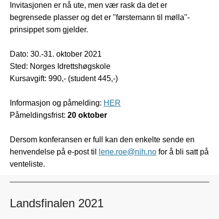
Invitasjonen er nå ute, men vær rask da det er
begrensede plasser og det er "førstemann til mølla"-
prinsippet som gjelder.
Dato: 30.-31. oktober 2021
Sted: Norges Idrettshøgskole
Kursavgift: 990,- (student 445,-)
I
nformasjon og påmelding:
HER
Påmeldingsfrist:
20 oktober
Dersom konferansen er full kan den enkelte sende en
henvendelse på e-post til
lene.roe@nih.no
for å bli satt på
venteliste.
Landsfinalen 2021