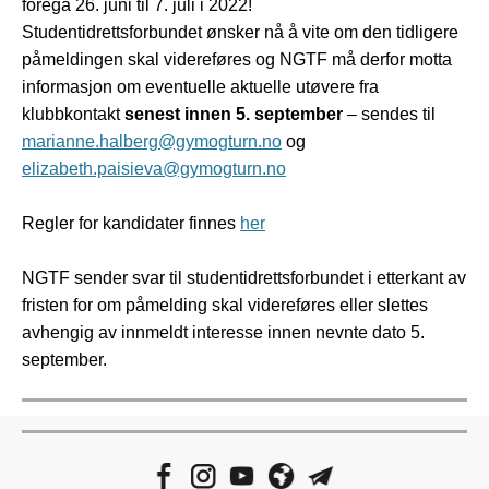
foregå 26. juni til 7. juli i 2022!
Studentidrettsforbundet ønsker nå å vite om den tidligere
påmeldingen skal videreføres og NGTF må derfor motta
informasjon om eventuelle aktuelle utøvere fra
klubbkontakt
senest innen 5. september
– sendes til
marianne.halberg@gymogturn.no
og
elizabeth.paisieva@gymogturn.no
Regler for kandidater finnes
her
NGTF sender svar til studentidrettsforbundet i etterkant av
fristen for om påmelding skal videreføres eller slettes
avhengig av innmeldt interesse innen nevnte dato 5.
september.