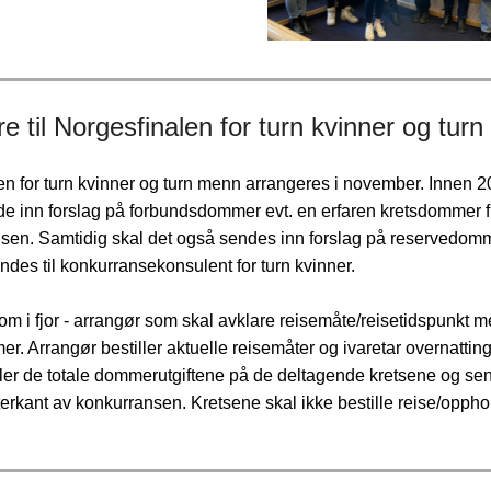
 til Norgesfinalen for turn kvinner og tur
n for turn kvinner og turn menn arrangeres i november. Innen 2
de inn forslag på forbundsdommer evt. en erfaren kretsdommer fr
ansen. Samtidig skal det også sendes inn forslag på reservedom
des til konkurransekonsulent for turn kvinner.
 som i fjor - arrangør som skal avklare reisemåte/reisetidspunkt 
r. Arrangør bestiller aktuelle reisemåter og ivaretar overnatting
ler de totale dommerutgiftene på de deltagende kretsene og sen
etterkant av konkurransen. Kretsene skal ikke bestille reise/oppho