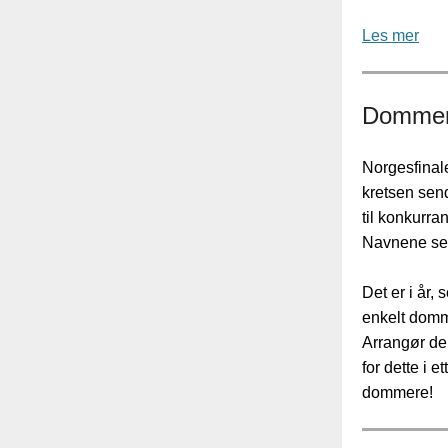
Les mer
Dommere
Norgesfinale
kretsen sen
til konkurr
Navnene sen
Det er i år,
enkelt domme
Arrangør de
for dette i 
dommere!