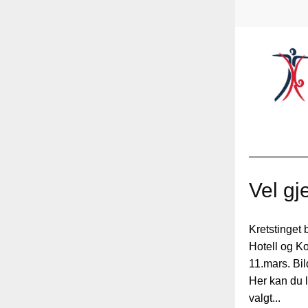
Vel gj
Kretstinget
Hotell og Ko
11.mars. Bil
Her kan du 
valgt...