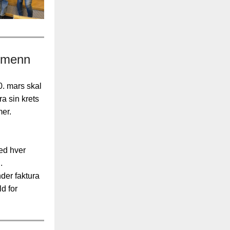
n menn
0. mars skal
a sin krets
mer.
med hver
.
der faktura
ld for