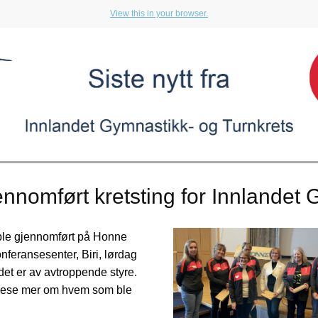
View this in your browser.
ennomført kretsting for Innlandet
 ble gjennomført på Honne
nferansesenter, Biri, lørdag
det er av avtroppende styre.
lese mer om hvem som ble