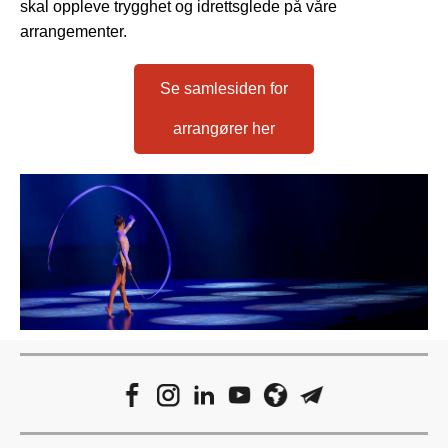
skal oppleve trygghet og idrettsglede på våre
arrangementer.
Se samlesiden for
arrangører her