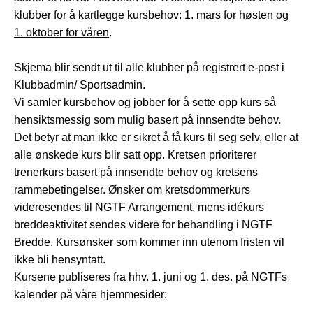
klubber for å kartlegge kursbehov:
1. mars for høsten og
1. oktober for våren
.
Skjema blir sendt ut til alle klubber på registrert e-post i
Klubbadmin/ Sportsadmin.
Vi samler kursbehov og jobber for å sette opp kurs så
hensiktsmessig som mulig basert på innsendte behov.
Det betyr at man ikke er sikret å få kurs til seg selv, eller at
alle ønskede kurs blir satt opp. Kretsen prioriterer
trenerkurs basert på innsendte behov og kretsens
rammebetingelser. Ønsker om kretsdommerkurs
videresendes til NGTF Arrangement, mens idékurs
breddeaktivitet sendes videre for behandling i NGTF
Bredde. Kursønsker som kommer inn utenom fristen vil
ikke bli hensyntatt.
Kursene publiseres fra hhv. 1. juni og 1. des.
på NGTFs
kalender på våre hjemmesider: