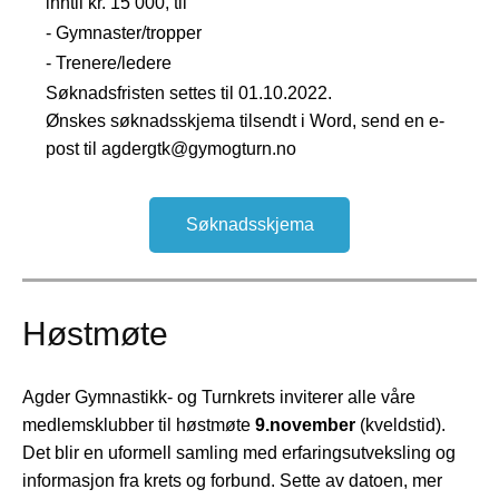
inntil kr. 15 000, til
- Gymnaster/tropper
- Trenere/ledere
Søknadsfristen settes til 01.10.2022.
Ønskes søknadsskjema tilsendt i Word, send en e-
post til agdergtk@gymogturn.no
Søknadsskjema
Høstmøte
Agder Gymnastikk- og Turnkrets inviterer alle våre
medlemsklubber til høstmøte
9.november
(kveldstid).
Det blir en uformell samling med erfaringsutveksling og
informasjon fra krets og forbund. Sette av datoen, mer