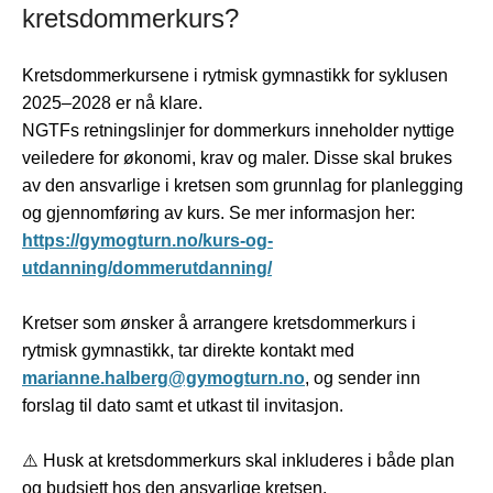
kretsdommerkurs?
Kretsdommerkursene i rytmisk gymnastikk for syklusen
2025–2028 er nå klare.
NGTFs retningslinjer for dommerkurs inneholder nyttige
veiledere for økonomi, krav og maler. Disse skal brukes
av den ansvarlige i kretsen som grunnlag for planlegging
og gjennomføring av kurs. Se mer informasjon her:
https://gymogturn.no/kurs-og-
utdanning/dommerutdanning/
Kretser som ønsker å arrangere kretsdommerkurs i
rytmisk gymnastikk, tar direkte kontakt med
marianne.halberg@gymogturn.no
, og sender inn
forslag til dato samt et utkast til invitasjon.
⚠️ Husk at kretsdommerkurs skal inkluderes i både plan
og budsjett hos den ansvarlige kretsen.