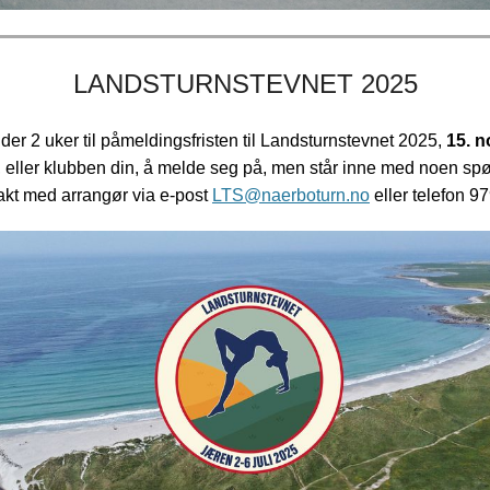
LANDSTURNSTEVNET 2025
der 2 uker til påmeldingsfristen til Landsturnstevnet 2025,
15. 
, eller klubben din, å melde seg på, men står inne med noen spø
takt med arrangør via e-post
LTS@naerboturn.no
eller telefon 9