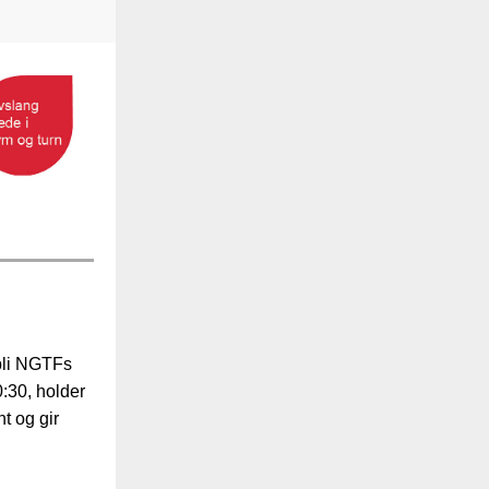
 bli NGTFs
0:30, holder
t og gir