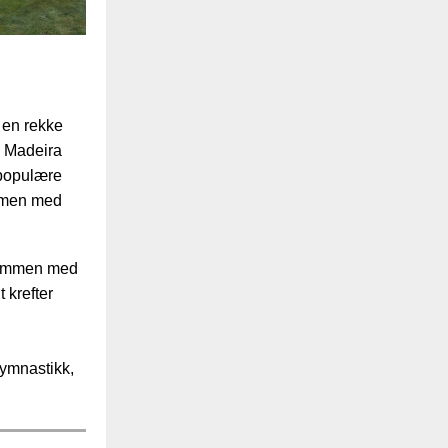
t en rekke
l Madeira
 populære
ammen med
 sammen med
 krefter
gymnastikk,