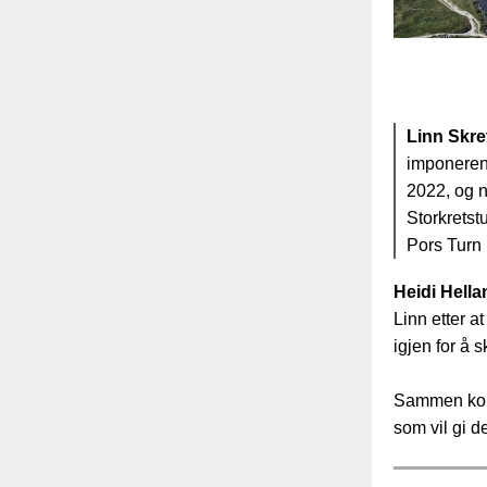
Linn Skre
imponerend
2022, og n
Storkretst
Pors Turn i
Heidi Hella
Linn etter a
igjen for å 
Sammen kombi
som vil gi d