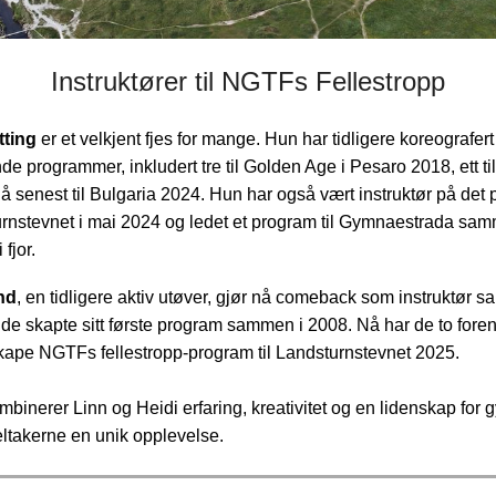
Instruktører til NGTFs Fellestropp
tting
er et velkjent fjes for mange. Hun har tidligere koreografer
e programmer, inkludert tre til Golden Age i Pesaro 2018, ett ti
å senest til Bulgaria 2024. Hun har også vært instruktør på det
urnstevnet i mai 2024 og ledet et program til Gymnaestrada s
 fjor.
nd
, en tidligere aktiv utøver, gjør nå comeback som instruktør
t de skapte sitt første program sammen i 2008. Nå har de to forent
skape NGTFs fellestropp-program til Landsturnstevnet 2025.
nerer Linn og Heidi erfaring, kreativitet og en lidenskap for 
eltakerne en unik opplevelse.