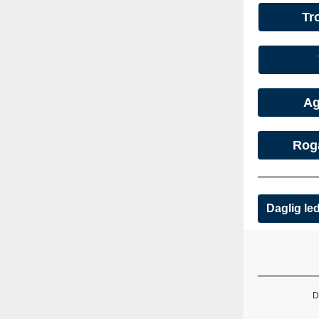
Tr
Ag
Rog
Daglig le
D