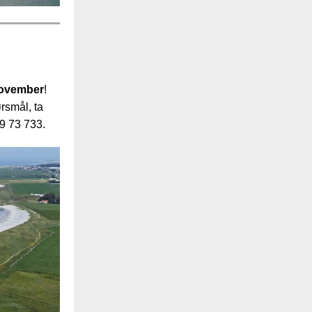
november
!
rsmål, ta
79 73 733.