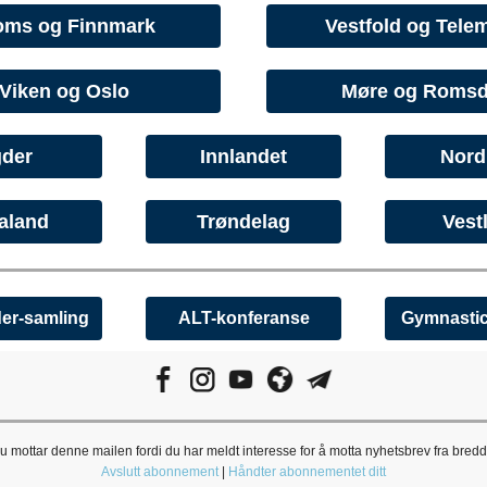
oms og Finnmark
Vestfold og Tele
Viken og Oslo
Møre og Romsd
der
Innlandet
Nord
aland
Trøndelag
Vest
der-samling
ALT-konferanse
Gymnasti
u mottar denne mailen fordi du har meldt interesse for å motta nyhetsbrev fra bredd
Avslutt abonnement
|
Håndter abonnementet ditt