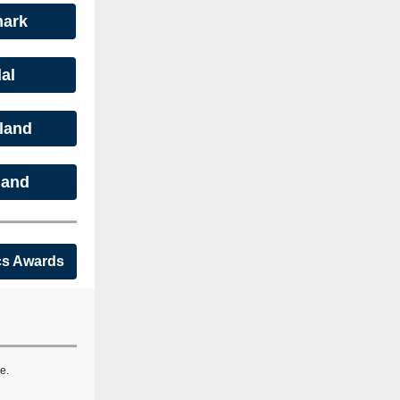
mark
al
land
land
cs Awards
e.