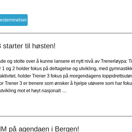
bestemmelser
 starter til høsten!
e og stolte over å kunne lansere et nytt nivå av Trenerløypa: T
 1 og 2 holder fokus på deltagelse og utvikling, med gymnastikk
ktivitet, holder Trener 3 fokus på morgendagens toppidrettsutø
or Trener 3 er trenere som ønsker å hjelpe utøvere som har fok
tvikling mot et høyt nasjonalt …
NM på agendaen i Bergen!