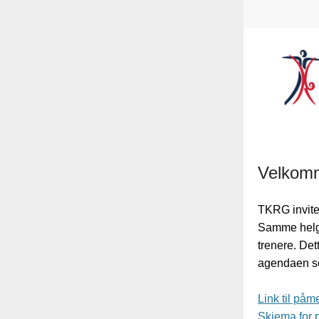
Velkomme
TKRG inviter
Samme helg 
trenere. Det
agendaen so
Link til påm
Skjema for p