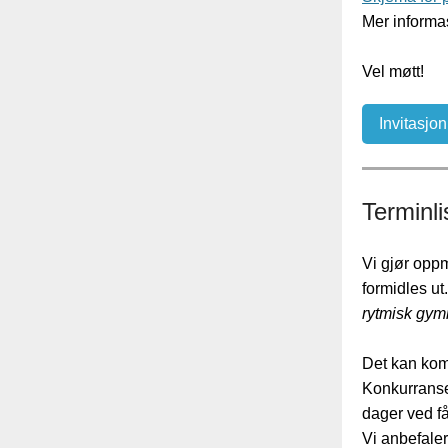
Mer informas
Vel møtt!
Invitasjo
Terminli
Vi gjør oppm
formidles u
rytmisk gym
Det kan kom
Konkurranser
dager ved f
Vi anbefale