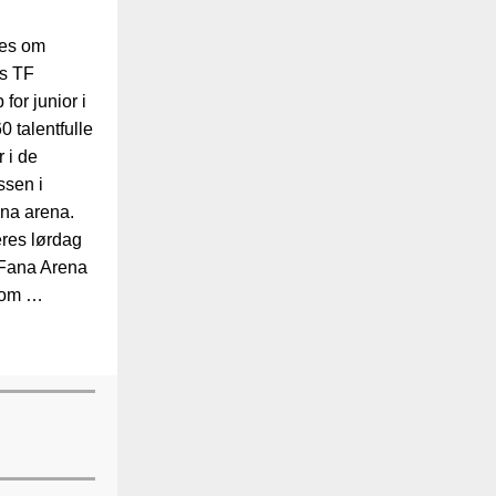
pes om
ns TF
for junior i
 talentfulle
 i de
ssen i
ana arena.
res lørdag
 Fana Arena
som …