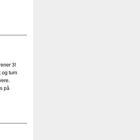
rener 3!
 og turn
vere.
us på