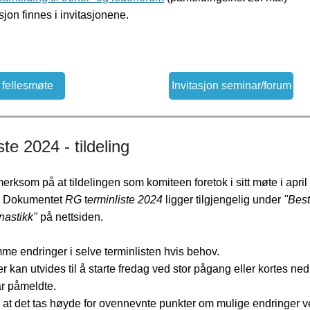
jon finnes i invitasjonene.
n fellesmøte
Invitasjon seminar/forum
ste 2024 - tildeling
erksom på at tildelingen som komiteen foretok i sitt møte i april
t. Dokumentet
RG
t
erminliste 2024
ligger tilgjengelig under
"Bes
nastikk"
på nettsiden.
me endringer i selve terminlisten hvis behov.
 kan utvides til å starte fredag ved stor pågang eller kortes ned
år påmeldte.
r at det tas høyde for ovennevnte punkter om mulige endringer 