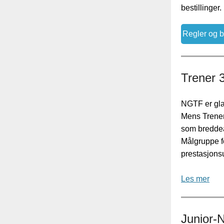
bestillinger.
Regler og 
Trener 3
NGTF er glad
Mens Trener
som breddea
Målgruppe f
prestasjonsu
Les mer
Junior-