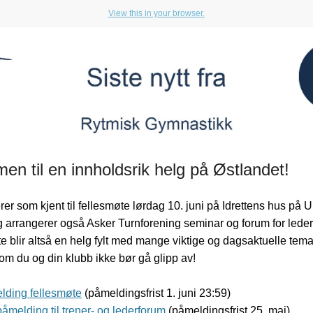
View this in your browser.
n til en innholdsrik helg på Østlandet!
er som kjent til fellesmøte lørdag 10. juni på Idrettens hus på Ul
arrangerer også Asker Turnforening seminar og forum for lede
te blir altså en helg fylt med mange viktige og dagsaktuelle tem
m du og din klubb ikke bør gå glipp av!
elding fellesmøte
(påmeldingsfrist 1. juni 23:59)
åmelding til trener- og lederforum
(påmeldingsfrist 25. mai)