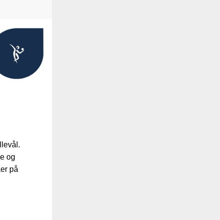
levål.
re og
aer på