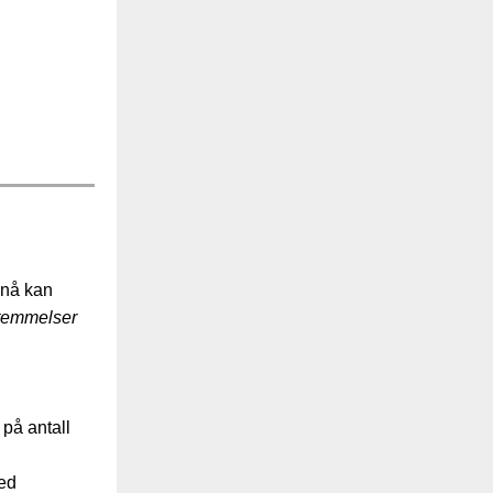
 nå kan
temmelser
 på antall
ved