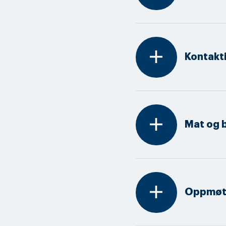
add
Kontakti
add
Mat og 
add
Oppmøt