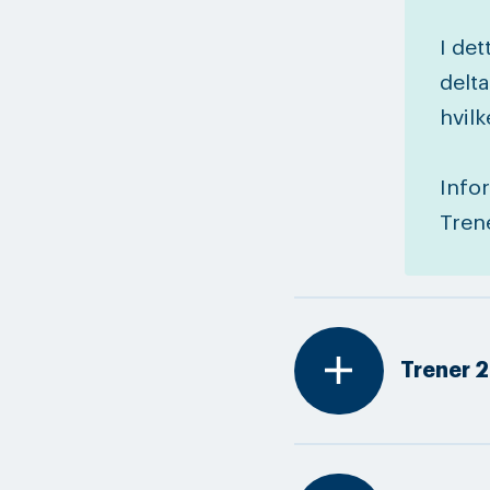
I det
delta
hvilk
Info
Tren
add
Trener 