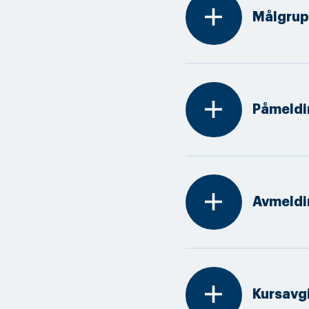
add
Målgrup
add
Påmeldi
add
Avmeldi
add
Kursavgi