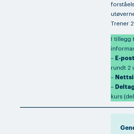
forståel
utøverne
Trener 2
I tilleg
informas
–
E-pos
rundt 2 
–
Netts
–
Delta
kurs (del
Gene