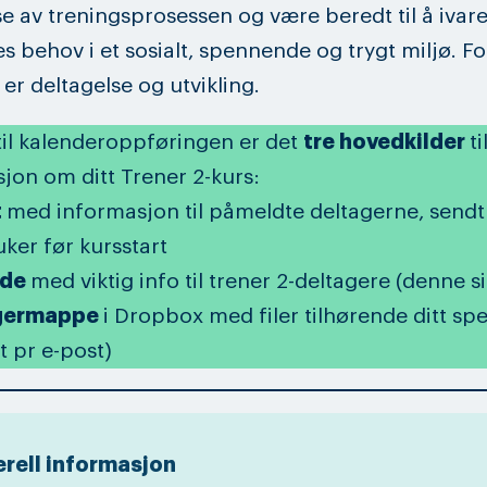
se av treningsprosessen og være beredt til å ivar
s behov i et sosialt, spennende og trygt miljø. F
 er deltagelse og utvikling.
g til kalenderoppføringen er det
tre hovedkilder
ti
jon om ditt Trener 2-kurs:
t
med informasjon til påmeldte deltagerne, sendt 
uker før kursstart
ide
med viktig info til trener 2-deltagere (denne s
germappe
i Dropbox med filer tilhørende ditt spe
t pr e-post)
rell informasjon