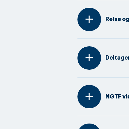
add
Reise og
add
Deltage
add
NGTF vi