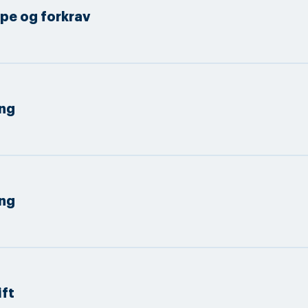
pe og forkrav
ng
ng
ft