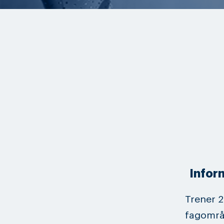
Inform
Trener 2
fagområd