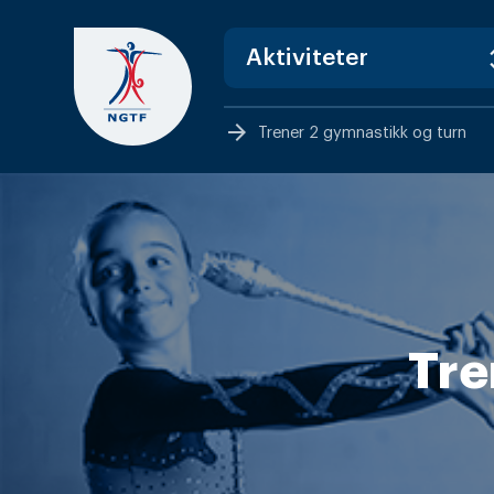
Skip
to
content
arrow_forward
Trener 2 gymnastikk og turn
Tre