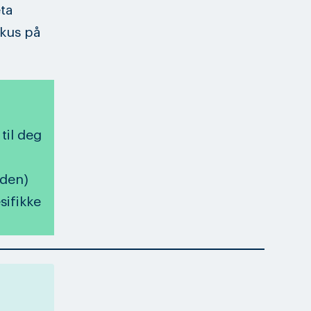
eta
okus på
l
til deg
iden)
sifikke