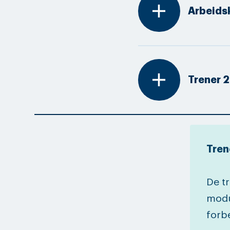
add
Arbeids
add
Trener 2
Trene
De t
modul
forbe