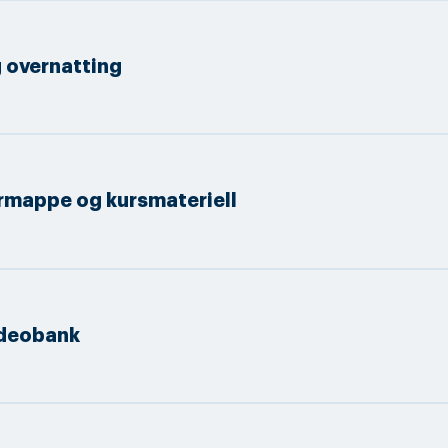
 overnatting
rmappe og kursmateriell
deobank