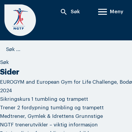
Skip
search
Søk
Meny
to
content
Søk
etter:
Sider
EUROGYM and European Gym for Life Challenge, Bodø
2024
Sikringskurs 1 tumbling og trampett
Trener 2 fordypning tumbling og trampett
Medtrener, Gymlek & Idrettens Grunnstige
NGTF trenerutvikler – viktig informasjon