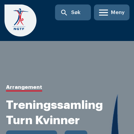
Skip
search
Søk
Meny
to
content
Arrangement
Treningssamling
Turn Kvinner