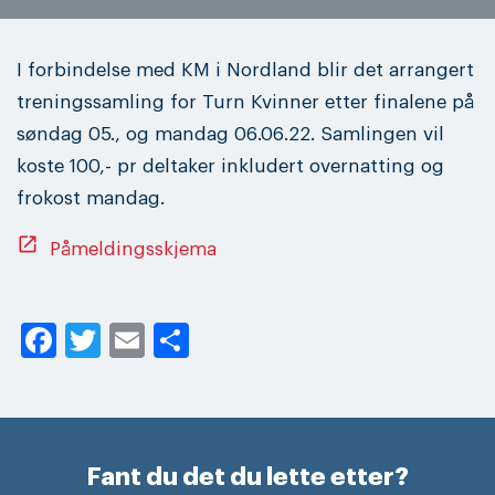
I forbindelse med KM i Nordland blir det arrangert
treningssamling for Turn Kvinner etter finalene på
søndag 05., og mandag 06.06.22. Samlingen vil
koste 100,- pr deltaker inkludert overnatting og
frokost mandag.
open_in_new
Påmeldingsskjema
Facebook
Twitter
Email
Share
Fant du det du lette etter?