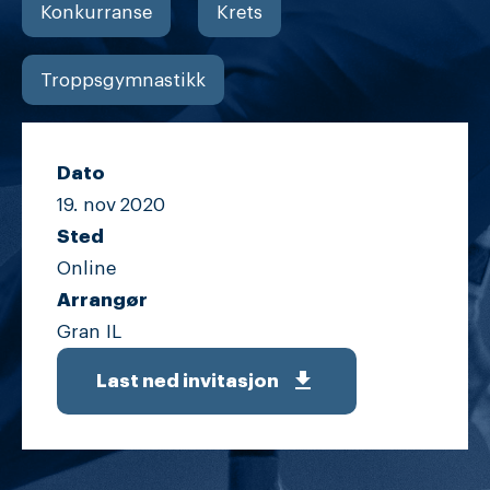
Konkurranse
Krets
Troppsgymnastikk
Dato
19. nov
2020
Sted
Online
Arrangør
Gran IL
get_app
Last ned invitasjon