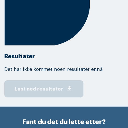
Resultater
Det har ikke kommet noen resultater ennå
get_app
Last ned resultater
Fant du det du lette etter?