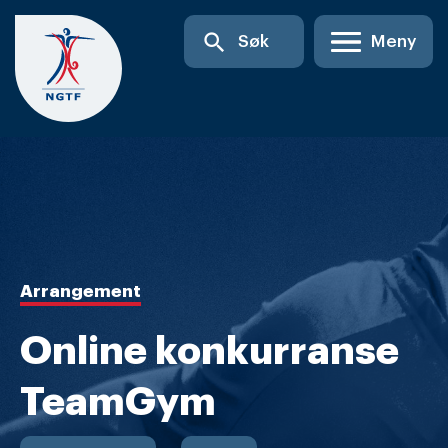
Skip
search
Søk
Meny
to
content
Arrangement
Online konkurranse
TeamGym