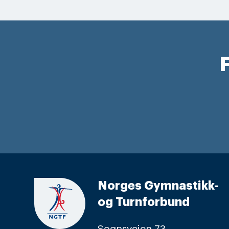
F
Norges Gymnastikk-
og Turnforbund
Sognsveien 73