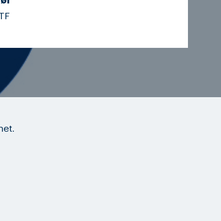
ør
TF
net.