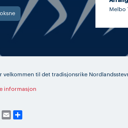
Arrang
Melbo 
oksne
r velkommen til det tradisjonsrike Nordlandsstev
te informasjon
cebook
Twitter
Email
Share