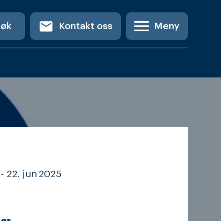
email
Søk
Kontakt oss
Meny
-
22. jun
2025