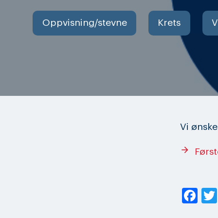
Oppvisning/stevne
Krets
V
Vi ønske
arrow_forward
Førs
Fa