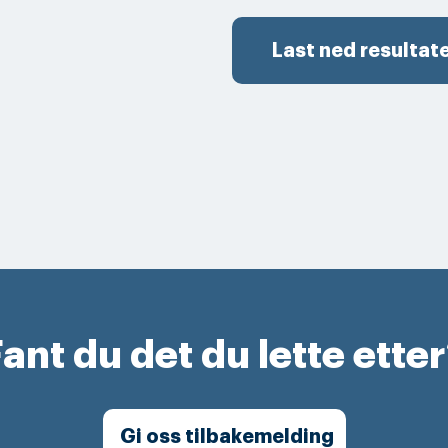
Last ned resultat
ant du det du lette ette
Gi oss tilbakemelding