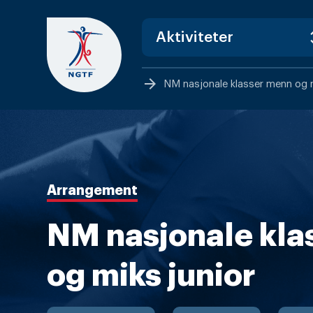
Skip
to
content
arrow_forward
NM nasjonale klasser menn og m
Arrangement
NM nasjonale kla
og miks junior