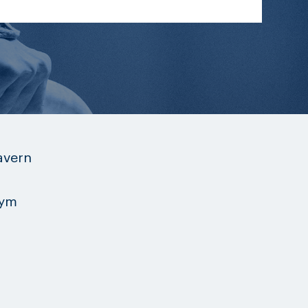
avern
Gym