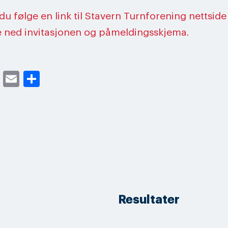
du følge en link til Stavern Turnforening nettside
e ned invitasjonen og påmeldingsskjema.
cebook
Twitter
Email
Share
Resultater