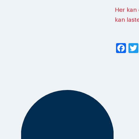
Her kan 
kan last
Fa