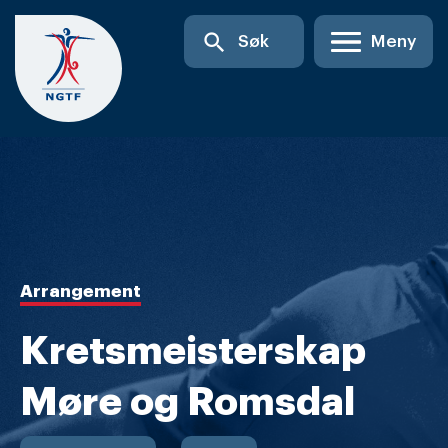
Skip
search
Søk
Meny
to
content
Arrangement
Kretsmeisterskap
Møre og Romsdal