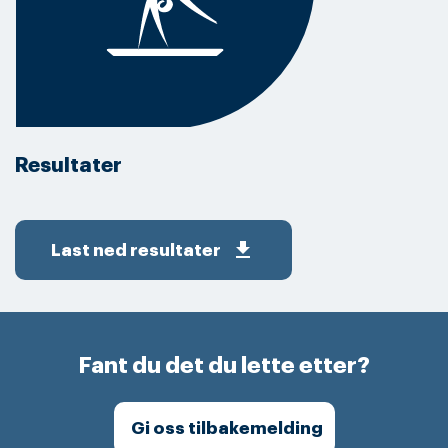
Resultater
get_app
Last ned resultater
Fant du det du lette etter?
Gi oss tilbakemelding