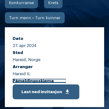
Konkurranse
Krets
Turn menn • Turn kvinner
Dato
27. apr
2024
Sted
Hareid, Norge
Arrangør
Hareid IL
Påmeldingsskjema
get_app
Last ned invitasjon