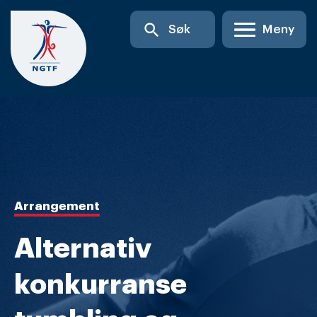
Skip
search
Søk
Meny
to
content
Arrangement
Alternativ
konkurranse