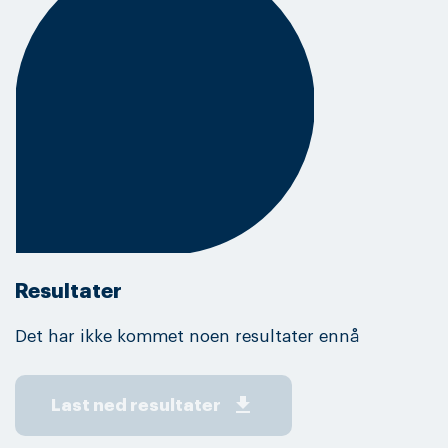
Resultater
Det har ikke kommet noen resultater ennå
get_app
Last ned resultater