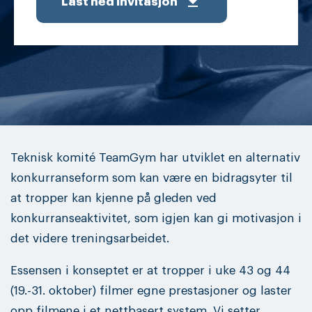
get_app
Last ned invitasjon
Teknisk komité TeamGym har utviklet en alternativ
konkurranseform som kan være en bidragsyter til
at tropper kan kjenne på gleden ved
konkurranseaktivitet, som igjen kan gi motivasjon i
det videre treningsarbeidet.
Essensen i konseptet er at tropper i uke 43 og 44
(19.-31. oktober) filmer egne prestasjoner og laster
opp filmene i et nettbasert system. Vi setter