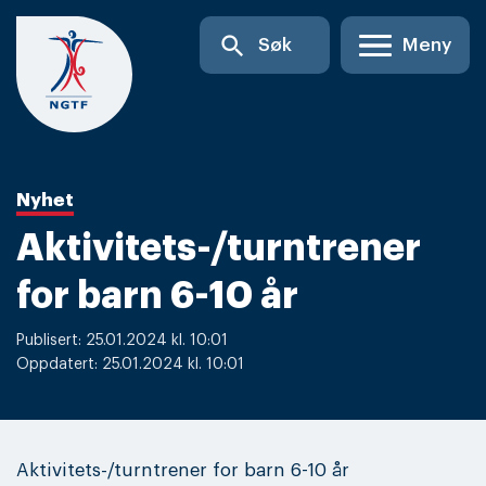
Skip
search
Søk
Meny
to
content
Nyhet
Aktivitets-/turntrener
for barn 6-10 år
Publisert: 25.01.2024 kl. 10:01
Oppdatert: 25.01.2024 kl. 10:01
Aktivitets-/turntrener for barn 6-10 år