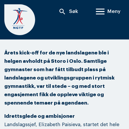
Skip
search
Søk
Meny
to
content
Årets kick-off for de nye landslagene ble i
helgen avholdt på Storo i Oslo. Samtlige
gymnaster som har fått tilbudt plass på
landslagene og utviklingsgruppen i rytmisk
gymnastikk, var til stede – og med stort
engasjement fikk de oppleve viktige og
spennende temaer på agendaen.
Idrettsglede og ambisjoner
Landslagssjef, Elizabeth Paisieva, startet det hele