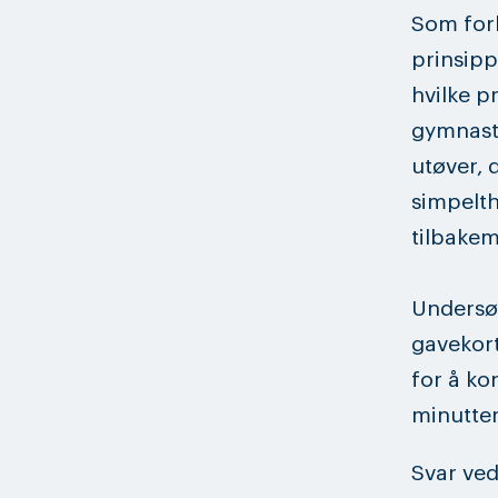
Som for
prinsipp
hvilke p
gymnasti
utøver, d
simpelth
tilbakem
Undersøk
gavekort
for å ko
minutter
Svar ved