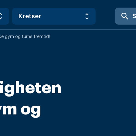
search
rke gym og turns fremtid!
igheten
gym og