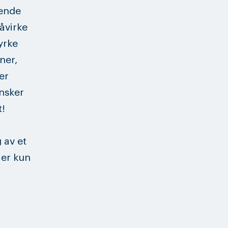
rende
påvirke
yrke
ner,
er
ønsker
t!
 av et
 er kun