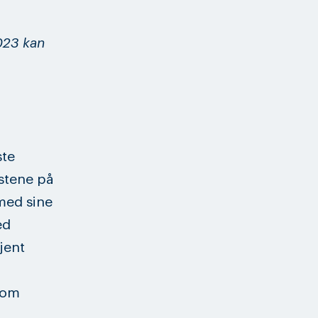
023 kan
ste
stene på
med sine
ed
jent
som