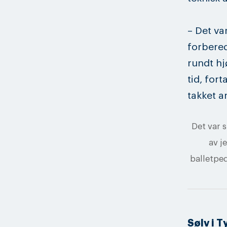
– Det va
forbere
rundt hj
tid, for
takket a
Det var s
av j
balletpe
Sølv i T