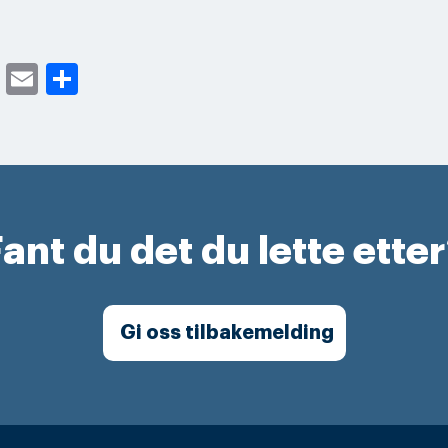
cebook
Twitter
Email
Share
ant du det du lette ette
Gi oss tilbakemelding