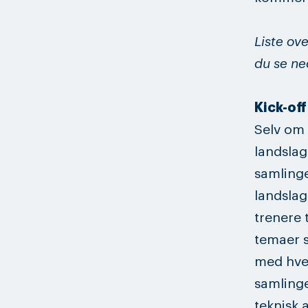
Liste ov
du se ne
Kick-off
Selv om 
landslag
samling
landslag
trenere 
temaer s
med hver
samlinge
teknisk 