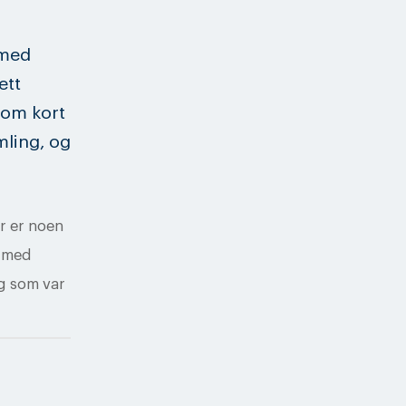
 med
ett
 om kort
mling, og
er er noen
n med
g som var