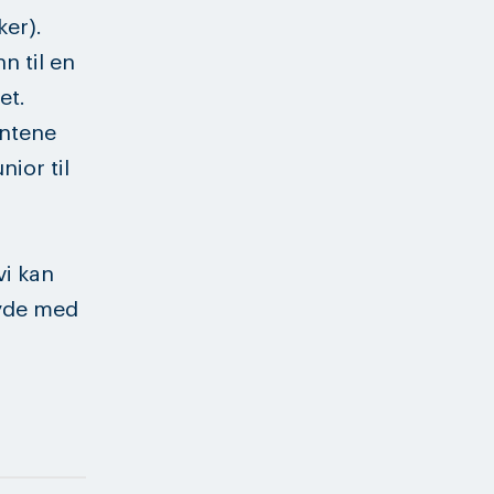
ker).
n til en
et.
entene
nior til
vi kan
øyde med