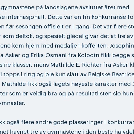
 gymnastene på landslagene avsluttet året med
se internasjonalt. Dette var en fin konkurranse fo
n før sesongen offisielt er i gang. Det var flere s
 som deltok, og spesielt gledelig var det at tre av
ene kom hjem med medalje i kofferten. Josephin
ra Asker og Erika Osmani fra Kolbotn fikk begge s
 sine klasser, mens Mathilde E. Richter fra Asker kl
l topps i ring og ble kun slått av Belgiske Beatric
 Mathilde fikk også lagets høyeste karakter med 
ter som er veldig bra og på resultatlisten slo hun 
ymnaster.
kk også flere andre gode plasseringer i konkurra
net havnet tre av gymnastene i den beste halvde