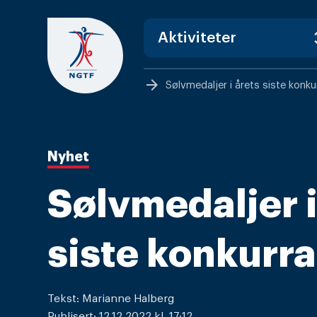
Skip
to
content
arrow_forward
Sølvmedaljer i årets siste konku
Nyhet
Sølvmedaljer i
siste konkurr
Tekst: Marianne Halberg
Publisert: 12.12.2022 kl. 17:12