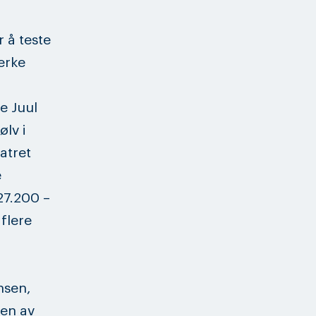
r å teste
terke
e Juul
ølv i
atret
e
27.200 –
flere
nsen,
len av