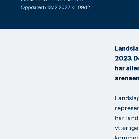
Oppdatert: 13.12.2022 kl. 09:12
Landsla
2023. D
har all
arenaen
Landslag
represen
har land
ytterlig
kommend