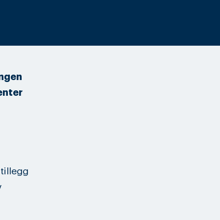
ongen
enter
tillegg
v