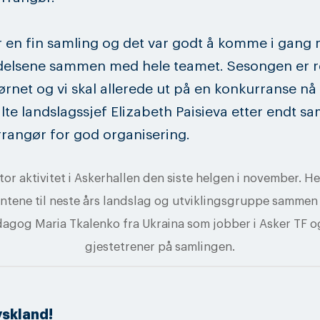
r en fin samling og det var godt å komme i gang
delsene sammen med hele teamet. Sesongen er r
ørnet og vi skal allerede ut på en konkurranse nå
talte landslagssjef Elizabeth Paisieva etter endt sa
rrangør for god organisering.
tor aktivitet i Askerhallen den siste helgen i november. H
entene til neste års landslag og utviklingsgruppe samme
dagog Maria Tkalenko fra Ukraina som jobber i Asker TF o
gjestetrener på samlingen.
yskland!