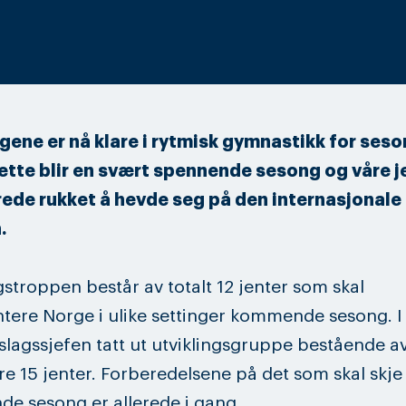
gene er nå klare i rytmisk gymnastikk for ses
ette blir en svært spennende sesong og våre j
erede rukket å hevde seg på den internasjonale
.
stroppen består av totalt 12 jenter som skal
tere Norge i ulike settinger kommende sesong. I 
slagssjefen tatt ut utviklingsgruppe bestående a
ere 15 jenter. Forberedelsene på det som skal skje
e sesong er allerede i gang.