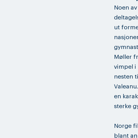
Noen av
deltagel
ut forme
nasjoner
gymnast
Møller f
vimpel i
nesten ti
Valeanu.
en karak
sterke g
Norge fi
blant an