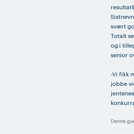
resultat
Sistnevnt
svært go
Totalt s
og i till
senior o
-Vi fikk
jobbe vi
jentenes
konkurr
Denne gje