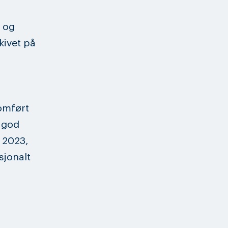
 og
kivet på
omført
d god
 2023,
sjonalt