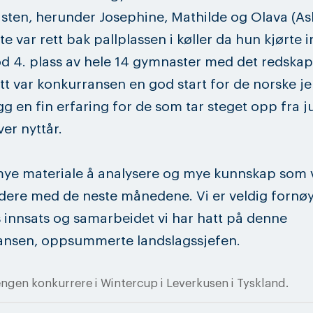
listen, herunder Josephine, Mathilde og Olava (As
e var rett bak pallplassen i køller da hun kjørte in
d 4. plass av hele 14 gymnaster med det redskap
ett var konkurransen en god start for de norske j
egg en fin erfaring for de som tar steget opp fra ju
ver nyttår.
 mye materiale å analysere og mye kunnskap som 
dere med de neste månedene. Vi er veldig forn
 innsats og samarbeidet vi har hatt på denne
ansen, oppsummerte landslagssjefen.
ngen konkurrere i Wintercup i Leverkusen i Tyskland.