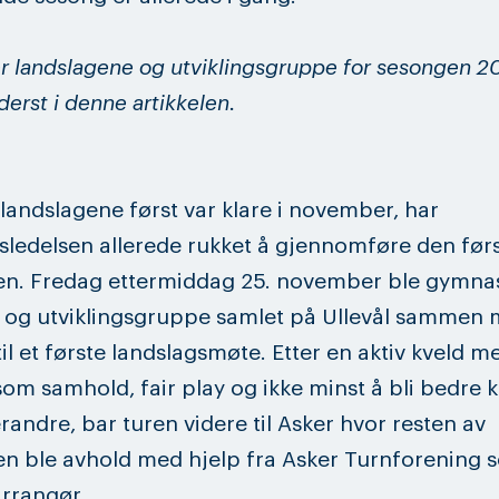
er landslagene og utviklingsgruppe for sesongen 2
derst i denne artikkelen.
landslagene først var klare i november, har
sledelsen allerede rukket å gjennomføre den før
en. Fredag ettermiddag 25. november ble gymna
 og utviklingsgruppe samlet på Ullevål sammen 
til et første landslagsmøte. Etter en aktiv kveld m
om samhold, fair play og ikke minst å bli bedre k
andre, bar turen videre til Asker hvor resten av
n ble avhold med hjelp fra Asker Turnforening 
arrangør.