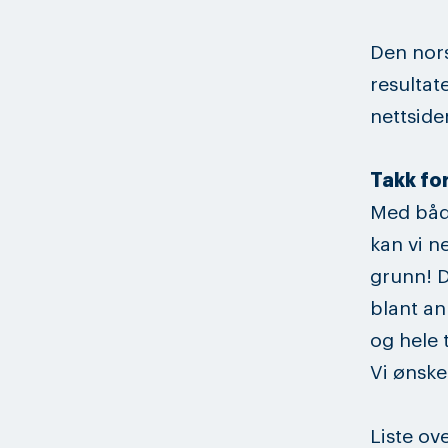
Den nors
resultat
nettside
Takk fo
Med både
kan vi n
grunn! D
blant an
og hele 
Vi ønske
Liste ov