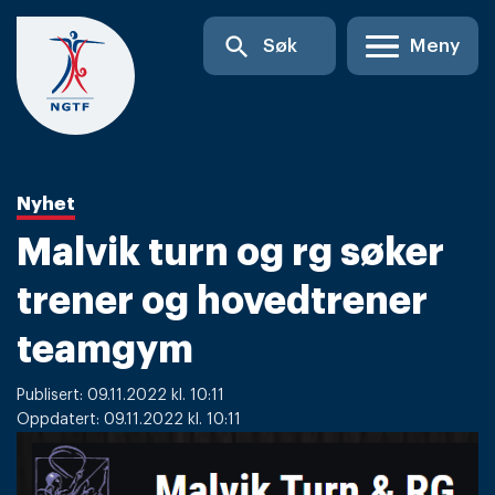
Skip
search
Søk
Meny
to
content
Nyhet
Malvik turn og rg søker
trener og hovedtrener
teamgym
Publisert: 09.11.2022 kl. 10:11
Oppdatert: 09.11.2022 kl. 10:11