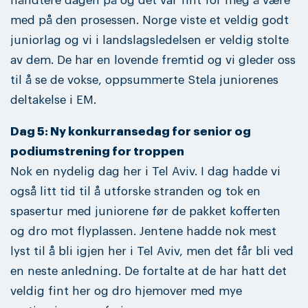
håndtere dagen på og det var fint for meg å være
med på den prosessen. Norge viste et veldig godt
juniorlag og vi i landslagsledelsen er veldig stolte
av dem. De har en lovende fremtid og vi gleder oss
til å se de vokse, oppsummerte Stela juniorenes
deltakelse i EM.
Dag 5: Ny konkurransedag for senior og
podiumstrening for troppen
Nok en nydelig dag her i Tel Aviv. I dag hadde vi
også litt tid til å utforske stranden og tok en
spasertur med juniorene før de pakket kofferten
og dro mot flyplassen. Jentene hadde nok mest
lyst til å bli igjen her i Tel Aviv, men det får bli ved
en neste anledning. De fortalte at de har hatt det
veldig fint her og dro hjemover med mye