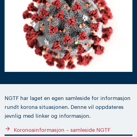
NGTF har laget en egen samleside for informasjon
rundt korona situasjonen. Denne vil oppdateres
jevnlig med linker og informasjon.
arrow_forward
Koronoainformasjon – samleside NGTF