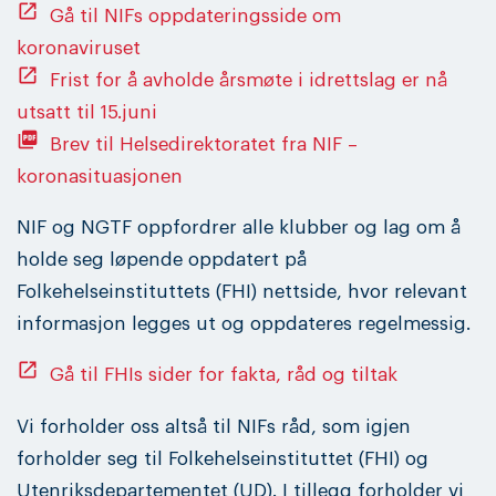
open_in_new
Gå til NIFs oppdateringsside om
koronaviruset
open_in_new
Frist for å avholde årsmøte i idrettslag er nå
utsatt til 15.juni
picture_as_pdf
Brev til Helsedirektoratet fra NIF –
koronasituasjonen
NIF og NGTF oppfordrer alle klubber og lag om å
holde seg løpende oppdatert på
Folkehelseinstituttets (FHI) nettside, hvor relevant
informasjon legges ut og oppdateres regelmessig.
open_in_new
Gå til FHIs sider for fakta, råd og tiltak
Vi forholder oss altså til NIFs råd, som igjen
forholder seg til Folkehelseinstituttet (FHI) og
Utenriksdepartementet (UD). I tillegg forholder vi