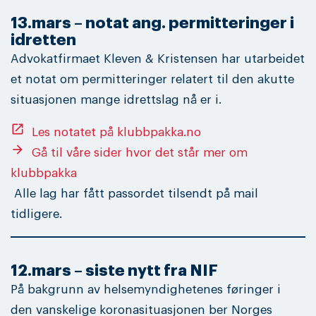
13.mars – notat ang. permitteringer i
idretten
Advokatfirmaet Kleven & Kristensen har utarbeidet
et notat om permitteringer relatert til den akutte
situasjonen mange idrettslag nå er i.
open_in_new
Les notatet på klubbpakka.no
arrow_forward
Gå til våre sider hvor det står mer om
klubbpakka
Alle lag har fått passordet tilsendt på mail
tidligere.
12.mars – siste nytt fra NIF
På bakgrunn av helsemyndighetenes føringer i
den vanskelige koronasituasjonen ber Norges