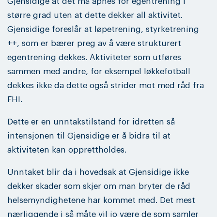
Gjensidige at det må åpnes for egentrening i
større grad uten at dette dekker all aktivitet.
Gjensidige foreslår at løpetrening, styrketrening
++, som er bærer preg av å være strukturert
egentrening dekkes. Aktiviteter som utføres
sammen med andre, for eksempel løkkefotball
dekkes ikke da dette også strider mot med råd fra
FHI.
Dette er en unntakstilstand for idretten så
intensjonen til Gjensidige er å bidra til at
aktiviteten kan opprettholdes.
Unntaket blir da i hovedsak at Gjensidige ikke
dekker skader som skjer om man bryter de råd
helsemyndighetene har kommet med. Det mest
nærliggende i så måte vil jo være de som samler