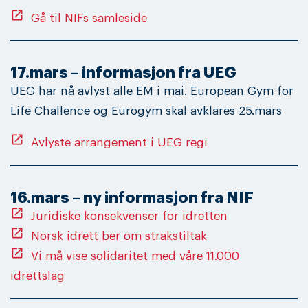
open_in_new
Gå til NIFs samleside
17.mars – informasjon fra UEG
UEG har nå avlyst alle EM i mai. European Gym for
Life Challence og Eurogym skal avklares 25.mars
open_in_new
Avlyste arrangement i UEG regi
16.mars – ny informasjon fra NIF
open_in_new
Juridiske konsekvenser for idretten
open_in_new
Norsk idrett ber om strakstiltak
open_in_new
Vi må vise solidaritet med våre 11.000
idrettslag