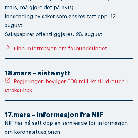
mars, må gjøre det på nytt)
Innsending av saker som ønskes tatt opp: 12.
august
Sakspapirer offentliggjøres: 28. august
arrow_forward
Finn informasjon om forbundstinget
18.mars – siste nytt
open_in_new
Regjeringen bevilger 600 mill. kr til idretten i
strakstiltak
17.mars – informasjon fra NIF
NIF har nå satt opp en samleside for informasjon
om koronasituasjonen.