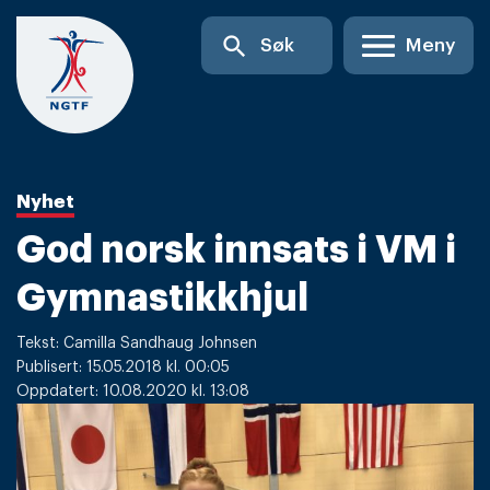
Skip
search
Søk
Meny
to
content
Nyhet
God norsk innsats i VM i
Gymnastikkhjul
Tekst: Camilla Sandhaug Johnsen
Publisert: 15.05.2018 kl. 00:05
Oppdatert: 10.08.2020 kl. 13:08