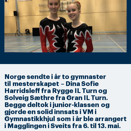
Norge sendte i år to gymnaster
til mesterskapet – Dina Sofie
Harridsleff fra Rygge IL Turn og
Solveig Sæthre fra Gran IL Turn.
Begge deltok i junior-klassen og
gjorde en solid innsats i VM i
Gymnastikkhjul som i år ble arrangert
i Magglingen i Sveits fra 6. til 13. mai.