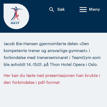
Skip
search
Søk
Meny
to
content
Jacob Bie-Hansen gjennomførte delen «Den
kompetente trener og ansvarlige gymnast» i
forbindelse med trenerseminaret i TeamGym som
ble avholdt 14.-15.01. på Thon Hotel Opera i Oslo.
Her kan du laste ned presentasjonen han brukte i
den forbindelse i pdf-format