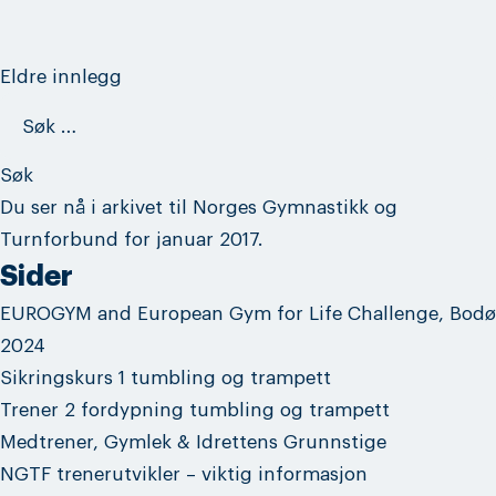
Innleggnavigasjon
Eldre innlegg
Søk
etter:
Du ser nå i arkivet til
Norges Gymnastikk og
Turnforbund
for januar 2017.
Sider
EUROGYM and European Gym for Life Challenge, Bodø
2024
Sikringskurs 1 tumbling og trampett
Trener 2 fordypning tumbling og trampett
Medtrener, Gymlek & Idrettens Grunnstige
NGTF trenerutvikler – viktig informasjon