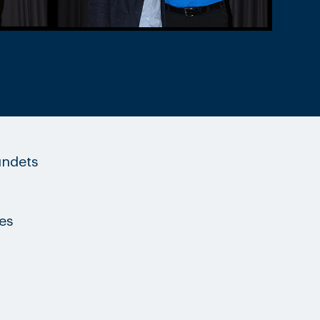
undets
es