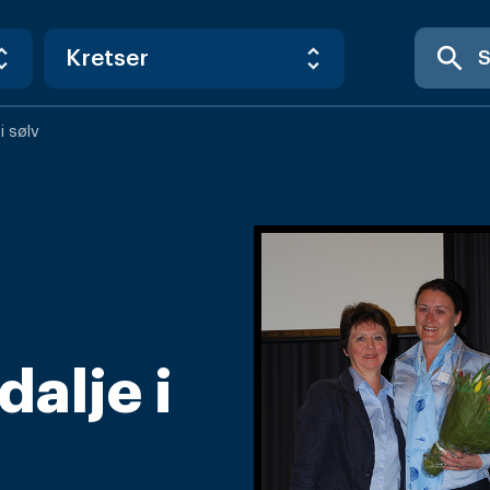
search
i sølv
alje i