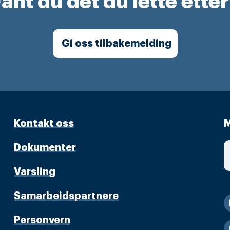
ant du det du lette ette
Gi oss tilbakemelding
Kontakt oss
M
Dokumenter
Varsling
Samarbeidspartnere
Personvern