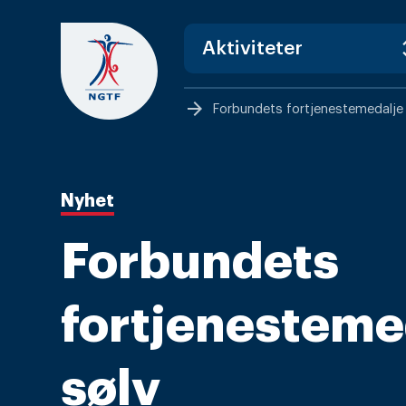
Skip
to
content
arrow_forward
Forbundets fortjenestemedalje 
Nyhet
Forbundets
fortjenestemed
sølv