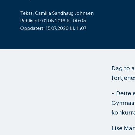
Tekst: Camilla Sandhaug Johnsen
Publisert: 01.05.2016 kl. 00:05
Oppdatert: 15.07.2020 kl. 11:07
Dag to 
fortjene
– Dette 
Gymnast
konkurra
Lise Man